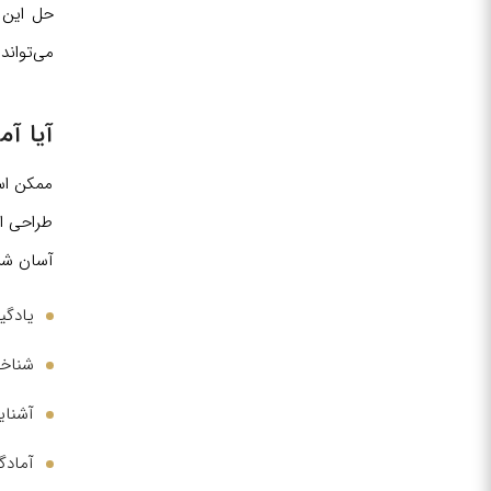
حل این 
می‌تواند
آیا آ
ممکن اس
طراحی ای
آسان شرک
یادگی
شناخت
آشنای
آمادگ