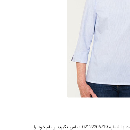
برای ثبت نام در دوره خیاطی با الگوهای ساده و شروع یادگیری خیاطی، کافی است با شماره 02122206719 تماس بگیرید و نام خود را