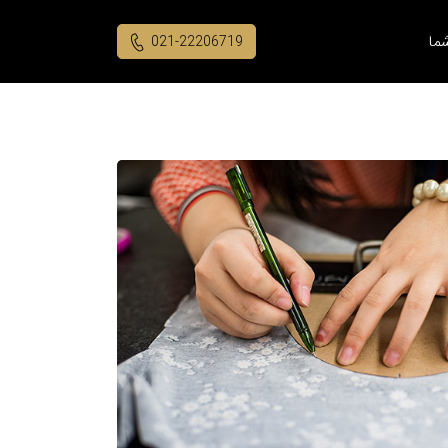
ما
021-22206719