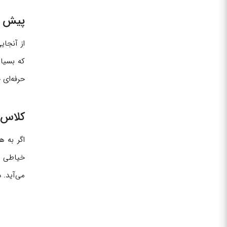
پیش نی
از آنجای
که بسیار
حرفه‌ای 
کلاس 
اگر به ه
خیاطی ب
می‌آید. 