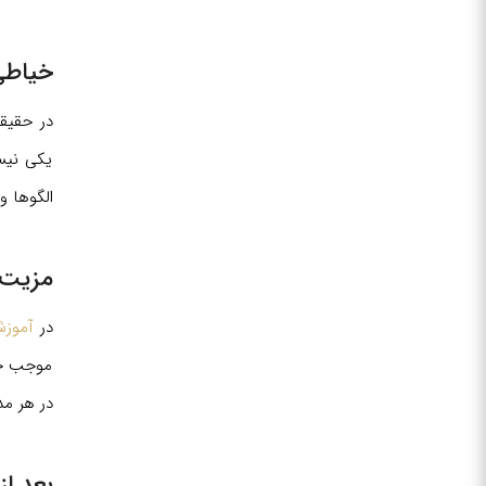
خیاطی
در حقیق
یکی نیس
الگوها و
مزیت 
در
آموز
موجب خر
در هر مد
بعد از