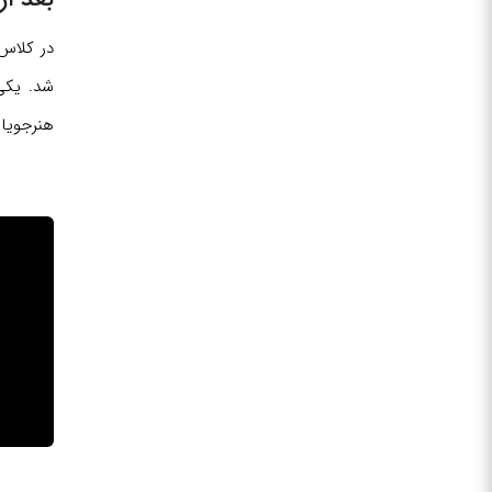
در کلاس
شد. یکی
هنرجویا