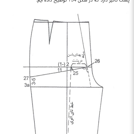
پشت تاثیر دارد که در شکل 154 توضیح داده ایم.