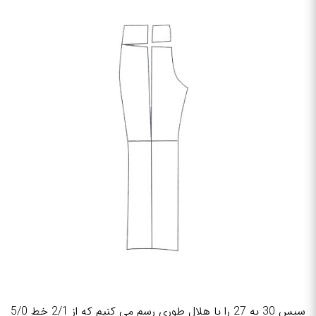
سپس 30 به 27 را با هلال طوری رسم می کنیم که از 2/1 خط 5/0