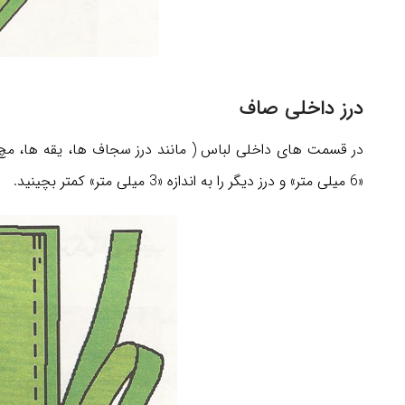
درز داخلی صاف
در قسمت های داخلی لباس ( مانند درز سجاف ها، یقه ها، مچ ها 
«6 میلی متر» و درز دیگر را به اندازه «3 میلی متر» کمتر بچینید.