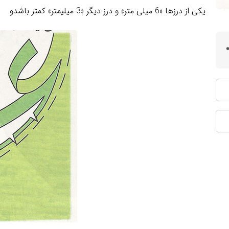
یکی از درزها «6 میلی متر» و درز دیگر «3 میلیمتر» کمتر باشدو