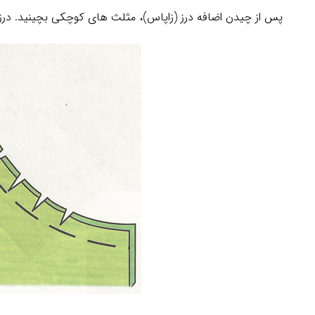
پس از چیدن اضافه درز (زاپاس)، مثلث های کوچکی بچینید. درز ب